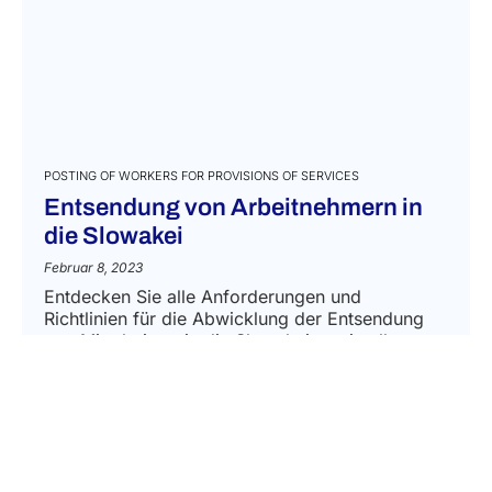
POSTING OF WORKERS FOR PROVISIONS OF SERVICES
Entsendung von Arbeitnehmern in
die Slowakei
Februar 8, 2023
Entdecken Sie alle Anforderungen und
Richtlinien für die Abwicklung der Entsendung
von Mitarbeitern in die Slowakei sowie alle
Pflichten, notwendigen Dokumente und Strafen
im Falle der Nichteinhaltung der geltenden
Vorschriften....
MEHR ERFAHREN