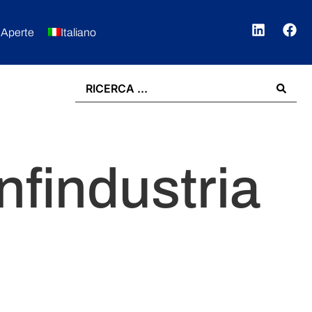
 Aperte
Italiano
findustria