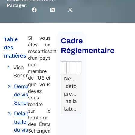
Partager:
Si vous
Table
Cadre
êtes un
des
Réglementaire
ressortissant
matières
d’un pays
non
Visa
Authority
Source
Number
Article
Type
Date
Link
membre
Schengen
de l’UE et
Nessun
que vous
dato
Demande
devez
presente
de visa
vous
nella
Schengen
rendre
tabella
sur le
Délais de
territoire
traitement
des États
du visa
Schengen