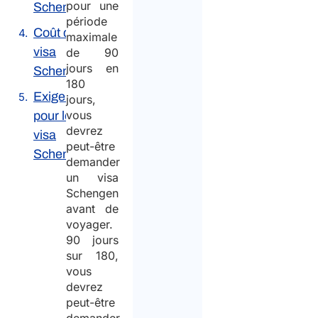
pour une
Schengen
période
Coût du
maximale
visa
de 90
jours en
Schengen
180
Exigences
jours,
vous
pour le
devrez
visa
peut-être
Schengen
demander
un visa
Schengen
avant de
voyager.
90 jours
sur 180,
vous
devrez
peut-être