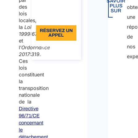
par
SAVOIR
PLUS
des
obte
incluse
SUR
lois
une
Langue: EN
locales,
répo
la
L
oi
RÉSERVEZ UN
1999:678
APPEL
de
et
nos
À propos de
l’
Ordonnance
l’appel
2017:319
.
expe
Ces
lois
constituent
la
transposition
nationale
de la
Directive
96/71/CE
concernant
le
détachement