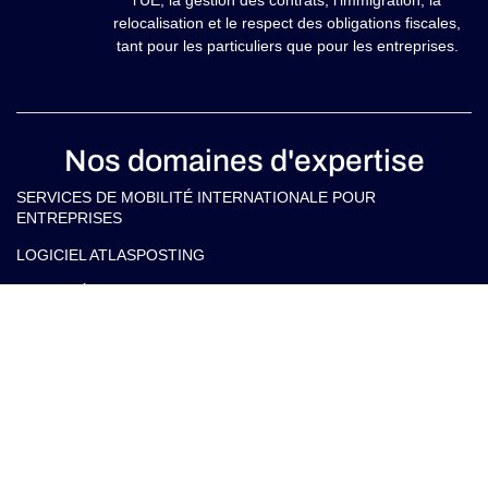
relocalisation et le respect des obligations fiscales,
tant pour les particuliers que pour les entreprises.
Nos domaines d'expertise
SERVICES DE MOBILITÉ INTERNATIONALE POUR
ENTREPRISES
LOGICIEL ATLASPOSTING
MOBILITÉ INTERNATIONALE POUR PARTICULIERS
SERVICES FISCAUX ET JURIDIQUES POUR LES ENTREPRISES
EN ITALIE ET À L’ÉTRANGER
SERVICES FISCAUX ET JURIDIQUES POUR LES INDIVIDUS EN
ITALIE ET À L’ÉTRANGER
Nos contacts