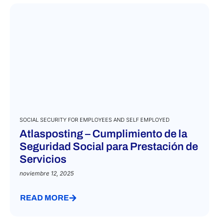
Jamaica
Japón
Kazajistán
Kirguistán
Kosovo
Lesoto
Liberia
Líbano
SOCIAL SECURITY FOR EMPLOYEES AND SELF EMPLOYED
Macao
Atlasposting – Cumplimiento de la
Macedonia del Norte
Seguridad Social para Prestación de
Malasia
Servicios
Malaui
noviembre 12, 2025
Marruecos
Mauricio
READ MORE
México