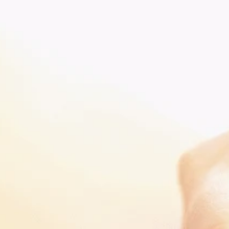
Australia
República Checa
Azerbaiyán
Dinamarca
Bahamas
Estonia
Finlandia
Barbados
Francia
Alemania
Baréin
Belice
Grecia
Bielorrusia
Hungría