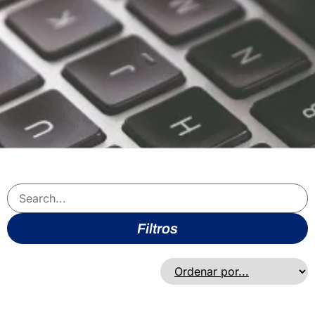
El Salvador
Estados Unidos
Esuatini
Fiyi
Filipinas
Georgia
Granada
Guatemala
Guyana
Honduras
Hong Kong
Filtros
India
Indonesia
Islas Cook
Islas Marshall
Israel