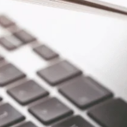
Rumanía
Chile
Eslovaquia
China
Eslovenia
Colombia
España
Suecia
Corea del Sur
Costa Rica
Islandia
Dominica
Liechtenstein
Ecuador
Noruega