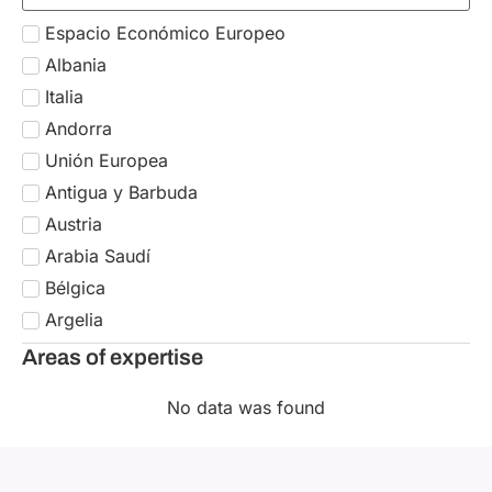
Espacio Económico Europeo
Albania
Italia
Andorra
Unión Europea
Antigua y Barbuda
Austria
Arabia Saudí
Bélgica
Argelia
Bulgaria
Areas of expertise
Argentina
No data was found
Croacia
Armenia
Chipre