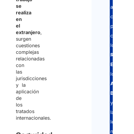
se
a
realiza
cumplir
en
el
plenament
extranjero
,
con
surgen
los
cuestiones
complejas
Reglamen
relacionadas
Europeos
con
las
los
jurisdicciones
Acuerdos
y la
aplicación
Bilaterale
de
y
los
tratados
las
internacionales.
legislacio
nacionale