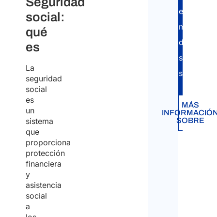
Seguridad
en
social:
materia
qué
de
es
seguridad
La
social.
seguridad
social
es
MÁS
un
INFORMACIÓ
SOBRE
sistema
que
proporciona
protección
financiera
y
asistencia
social
a