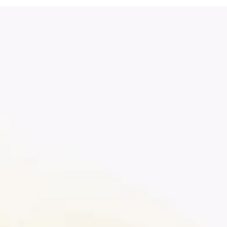
Armenia
Chipre
Australia
República Checa
Azerbaiyán
Dinamarca
Bahamas
Estonia
Finlandia
Barbados
Francia
Alemania
Baréin
Belice
Grecia
Bielorrusia