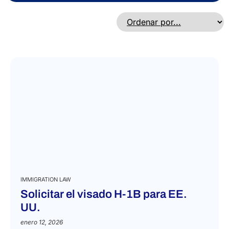
Reino Unido
República Dominicana
Ruanda
Rusia
Samoa
San Cristóbal y Nieves
San Marino
San Vicente y las Granadinas
Santa Lucía
Santa Sede
Serbia
Seychelles
IMMIGRATION LAW
Singapur
Solicitar el visado H-1B para EE.
Sri Lanka
UU.
Sudáfrica
enero 12, 2026