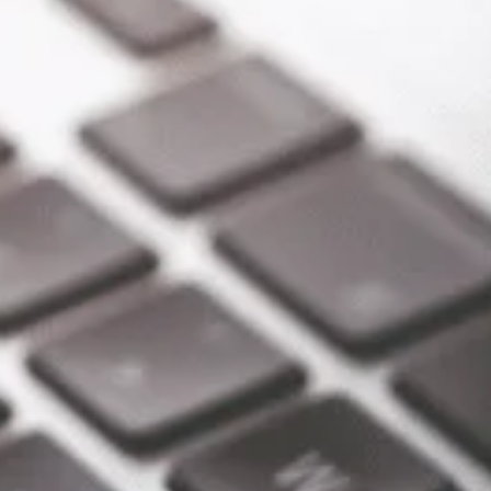
Islas Marshall
Israel
Jamaica
Japón
Kazajistán
Kirguistán
Kosovo
Lesoto
Liberia
Líbano
Macao
Macedonia del Norte
Malasia
Malaui
Marruecos