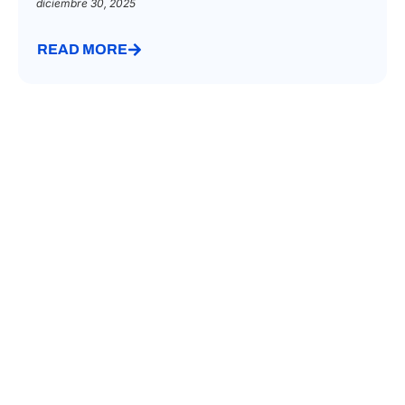
diciembre 30, 2025
READ MORE
INHERITANCE TAX LAW
Asesoramiento legal sobre
herencias y sucesiones en Italia y en
el extranjero