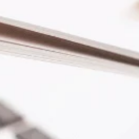
Ecuador
Noruega
El Salvador
Estados Unidos
Esuatini
Fiyi
Filipinas
Georgia
Granada
Guatemala
Guyana
Honduras
Hong Kong
India
Indonesia
Islas Cook