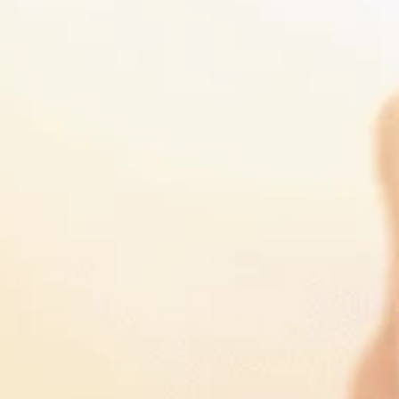
Hungría
Bolivia
Irlanda
Bosnia y Herzegovina
Letonia
Botsuana
Lituania
Brasil
Luxemburgo
Brunéi Darussalam
Malta
Burundi
Países Bajos
Cabo Verde
Polonia