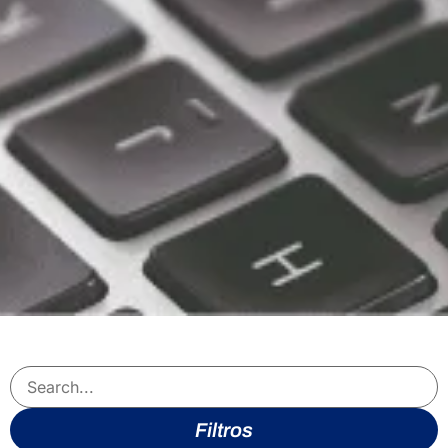
Mauricio
México
Moldavia
Mongolia
Montenegro
Namibia
Nicaragua
Niue
Nueva Zelanda
Omán
Pakistán
Palaos
Panamá
Paraguay
Perú
Filtros
Principado de Mónaco