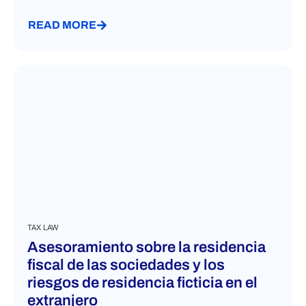
Suiza
Surinam
READ MORE
Santo Tomé y Príncipe
Taiwán
Tayikistán
Tonga
Trinidad y Tobago
Turkmenistán
Turquía
Túnez
Ucrania
Uruguay
TAX LAW
Uzbekistán
Asesoramiento sobre la residencia
Vanuatu
fiscal de las sociedades y los
riesgos de residencia ficticia en el
Venezuela
extranjero
Worldwide