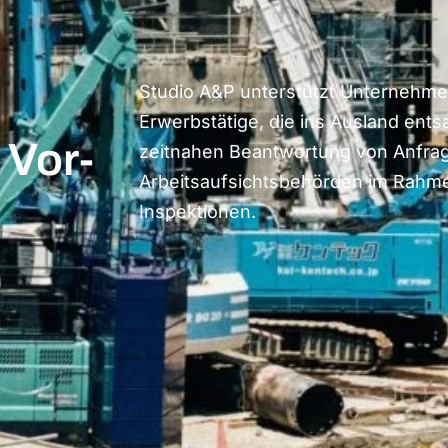
Studio A&P unterstützt Unternehme
Erwerbstätige, die ins Ausland entsa
 Vor-
zeitnahen Beantwortung von Anfra
Arbeitsaufsichtsbehörden im Rahme
Inspektionen.