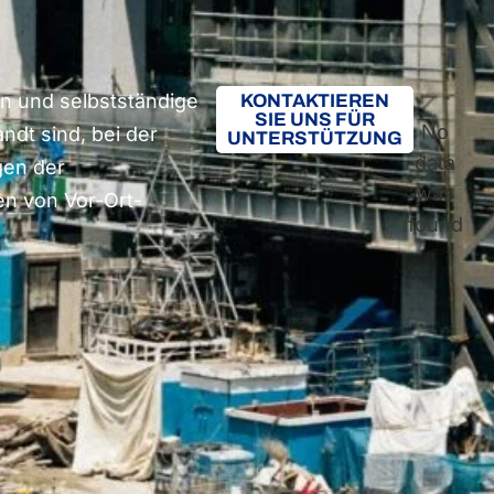
n und selbstständige
KONTAKTIEREN
SIE UNS FÜR
No
ndt sind, bei der
UNTERSTÜTZUNG
data
gen der
was
n von Vor-Ort-
found