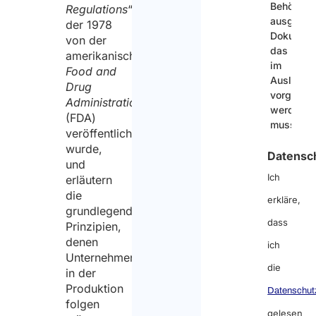
Behörden
Regulations
“,
ausgestel
der 1978
Dokument
von der
das
amerikanischen
im
Food and
Ausland
Drug
vorgelegt
Administration
werden
(FDA)
muss
veröffentlicht
wurde,
Datensc
und
Ich
erläutern
die
erkläre,
grundlegenden
dass
Prinzipien,
denen
ich
Unternehmen
die
in der
Produktion
Datenschut
folgen
gelesen