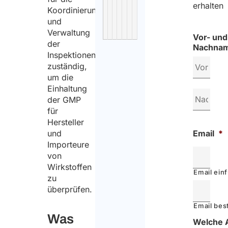
Inspections
erhalten
Koordinierung
and
und
authorisations
Verwaltung
Vor- und
der
Nachna
Inspektionen
zuständig,
um die
Einhaltung
der GMP
für
Hersteller
Email
*
und
Importeure
von
Wirkstoffen
Email ein
zu
überprüfen.
Email bes
Was
Welche 