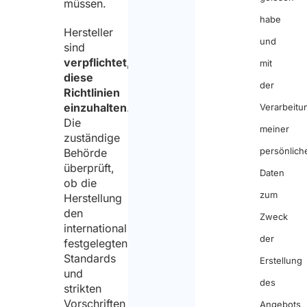
müssen.
habe
Hersteller
und
sind
verpflichtet,
mit
diese
der
Richtlinien
einzuhalten
.
Verarbeitu
Die
meiner
zuständige
persönlich
Behörde
überprüft,
Daten
ob die
zum
Herstellung
den
Zweck
international
der
festgelegten
Standards
Erstellung
und
des
strikten
Vorschriften
Angebots