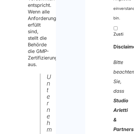
entspricht.
einverstan
Wenn alle
Anforderungen
bin.
erfüllt
sind,
Zustimmu
stellt die
Behörde
Disclaim
die GMP-
Zertifizierung
Bitte
aus.
beachte
U
Sie,
n
t
dass
e
Studio
r
n
Arletti
e
&
h
m
Partners