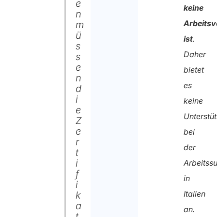
e
keine
n
Arbeitsv
m
ü
ist
.
s
Daher
s
e
bietet
n
es
d
i
keine
e
Unterstü
Z
e
bei
r
der
t
i
Arbeitss
f
in
i
Italien
k
a
an.
t