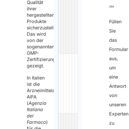
Qualität
Inspections
266
ihrer
and
hergestellten
GMP
Produkte
Füllen
Authorisations
sicherzustellen.
Sie
Das wird
for
das
von der
Medicinal
sogenannten
Products
Formular
GMP-
AIFA
-
Law
Read
aus,
Zertifizierung
–
gezeigt.
more
um
GMP
eine
In Italien
inspections
ist die
Antwort
and
Arzneimittelagentur
authorisations:
von
AIFA
raw
(
Agenzia
unseren
materials
Italiana
Experten
del
AIFA
-
Law
Read
Farmaco
)
zu
–
more
für die