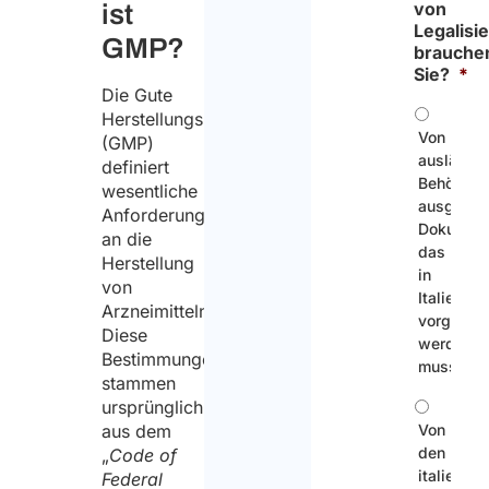
von
ist
Legalisi
GMP?
brauche
Sie?
*
Die Gute
Herstellungspraxis
Von
(GMP)
ausländi
definiert
Behörden
wesentliche
ausgestel
Anforderungen
Dokument
an die
das
Herstellung
in
von
Italien
Arzneimitteln.
vorgelegt
Diese
werden
Bestimmungen
muss
stammen
ursprünglich
aus dem
Von
den
„
Code of
italienis
Federal