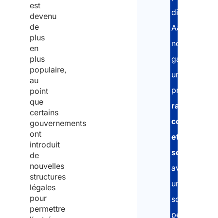
est
digitale
devenu
de
A&P,
plus
nous
en
plus
garantissons
populaire,
une
au
procédure
point
que
rapide,
certains
conforme
gouvernements
ont
et
introduit
sécurisée
,
de
nouvelles
avec
structures
un
légales
pour
soutien
permettre
personnalisé