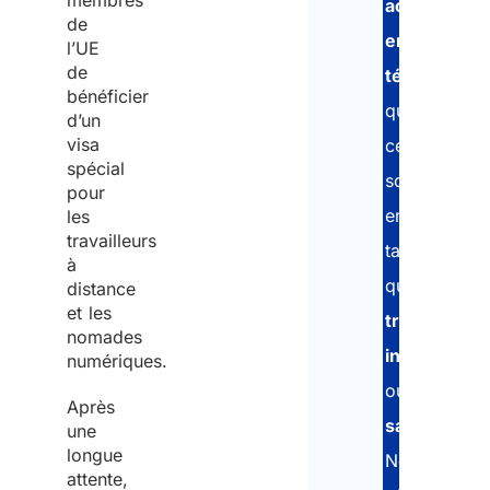
membres
activités
de
en
l’UE
de
télétravail
,
bénéficier
que
d’un
visa
ce
spécial
soit
pour
en
les
travailleurs
tant
à
que
distance
et les
travailleurs
nomades
indépendan
numériques.
ou
Après
salariés
.
une
longue
Nous
attente,