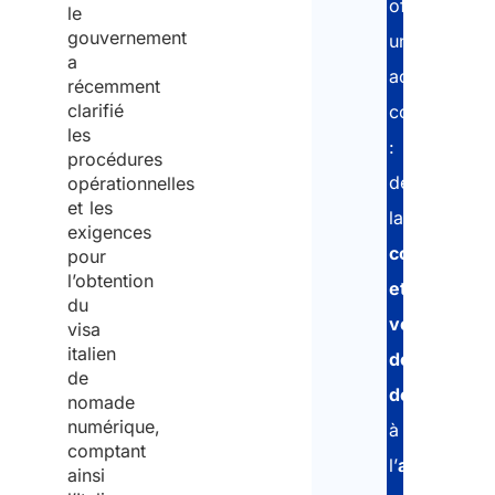
offrons
le
gouvernement
un
a
accompagn
récemment
clarifié
complet
les
:
procédures
de
opérationnelles
et les
la
exigences
collecte
pour
l’obtention
et
du
vérification
visa
italien
des
de
documents
,
nomade
numérique,
à
comptant
l’
assistance
ainsi