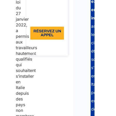
experts
loi
€110 TVA
du
en
incluse
27
immigration
janvier
Langue: EN
2022,
assistent
a
RÉSERVEZ UN
les
APPEL
permis
aux
citoyens
À propos de
travailleurs
l’appel
étrangers
hautement
qualifiés
souhaitant
qui
s’installer
souhaitent
en
s’installer
en
Italie
Italie
pour
depuis
des
exercer
pays
des
non