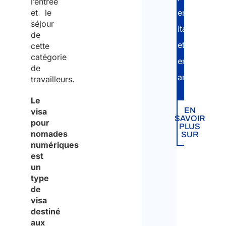
l’entrée
et le
en
séjour
italien
de
et
cette
catégorie
en
de
anglais.
travailleurs.
Le
EN
visa
SAVOIR
pour
PLUS
nomades
SUR
numériques
est
un
type
de
visa
destiné
aux