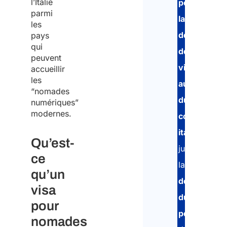
l’Italie
pour
parmi
la
les
demande
pays
qui
de
peuvent
visa
accueillir
les
auprès
“nomades
du
numériques”
modernes.
consulat
italien
,
Qu’est-
jusqu’à
ce
la
qu’un
délivrance
visa
du
pour
permis
nomades