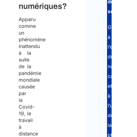
de
numériques?
séjour
.
Apparu
comme
Grâce
un
à
phénomène
inattendu
l’expertise
à la
de
suite
de la
notre
pandémie
cabinet
mondiale
et
causée
par
à
la
l’utilisation
Covid-
19, le
de
travail
la
à
distance
plateforme