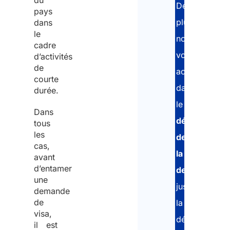
du
De
pays
plus,
dans
le
nous
cadre
vous
d’activités
de
accompagner
courte
dans
durée.
le
Dans
dépôt
tous
les
de
cas,
la
avant
d’entamer
demande
une
jusqu’à
demande
de
la
visa,
délivrance
il est