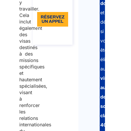
y
dossier
Langue: EN
travailler.
et
Cela
RÉSERVEZ
inclut
UN APPEL
détermineron
également
si
À propos
des
de l’appel
vous
visas
destinés
êtes
à des
éligible
missions
spécifiques
au
et
visa
hautement
spécialisées,
australien
visant
de
à
renforcer
sous-
les
classe
relations
internationales
400
.