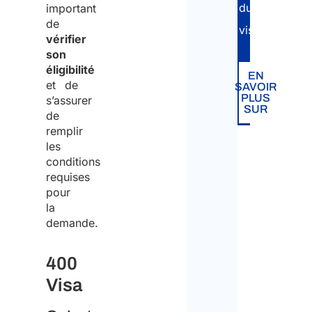
du
important
de
visa.
vérifier
son
éligibilité
EN
et de
SAVOIR
PLUS
s’assurer
SUR
de
remplir
les
conditions
requises
pour
la
demande.
400
Visa