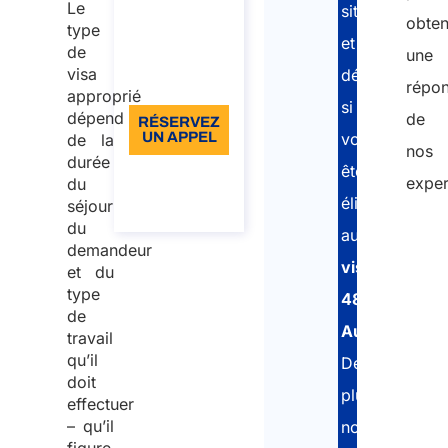
Le
situation
incluse
obten
type
et
de
Langue:
une
visa
détermineront
EN
répo
approprié
si
dépend
de
RÉSERVEZ
UN APPEL
vous
de la
nos
durée
êtes
À propos
exper
du
de
éligible
l’appel
séjour
du
Nam
au
demandeur
visa
(Néces
et du
type
482
Prén
de
Australie
.
travail
qu’il
De
Nom
doit
plus,
effectuer
– qu’il
nous