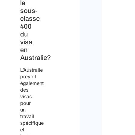
la
priva
policy
polic
sous-
and
classe
Pleas
cons
400
note
du
to
that
visa
the
en
Studi
proc
Australie?
Arlett
of
&
L’Australie
the
prévoit
Partn
same
également
is
des
for
visas
not
the
pour
an
un
purp
travail
empl
of
spécifique
agenc
et
recei