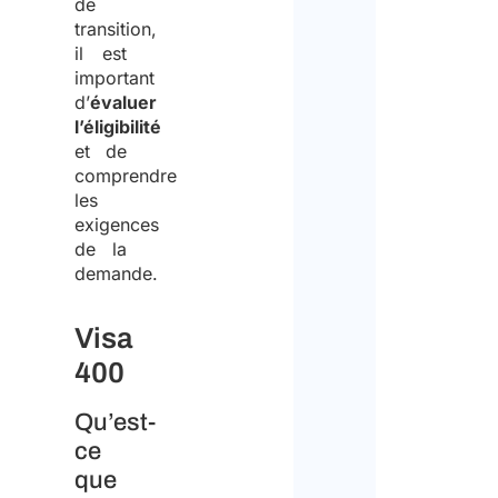
de
handl
transition,
il est
of
important
pers
d’
évaluer
l’éligibilité
data
et de
comprendre
I
les
exigences
decla
de la
that
demande.
I
Visa
have
400
read
the
Qu’est-
data
ce
que
I agr
prote
to th