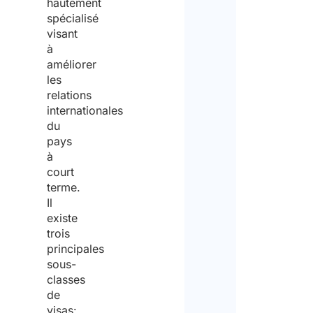
hautement
There
the
spécialisé
it
visant
quote
à
does
améliorer
not
les
provi
relations
internationales
suppo
du
in
pays
à
findi
court
empl
terme.
Il
in
existe
Austra
trois
principales
sous-
classes
de
visas: