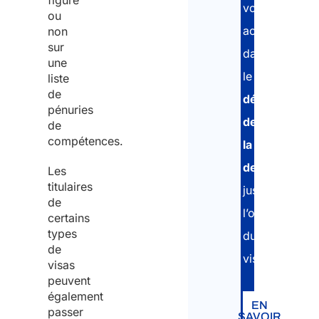
figure
vous
ou
Email
accompagner
non
(Néces
sur
dans
une
Saisi
le
liste
un e-
de
dépôt
pénuries
de
de
Confi
compétences.
l’e-ma
la
demande
Les
titulaires
jusqu’à
de
Natio
l’obtention
certains
(Néces
types
du
de
visa.
visas
Coun
peuvent
of arr
également
(Néces
EN
passer
SAVOIR