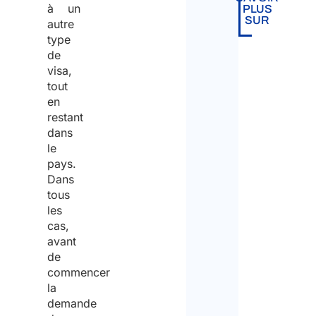
à un
PLUS
SUR
autre
type
Are
de
you
visa,
tout
empl
en
(Néces
restant
dans
le
Yes
pays.
Dans
tous
No
les
cas,
Infor
avant
de
notic
commencer
rega
la
demande
the