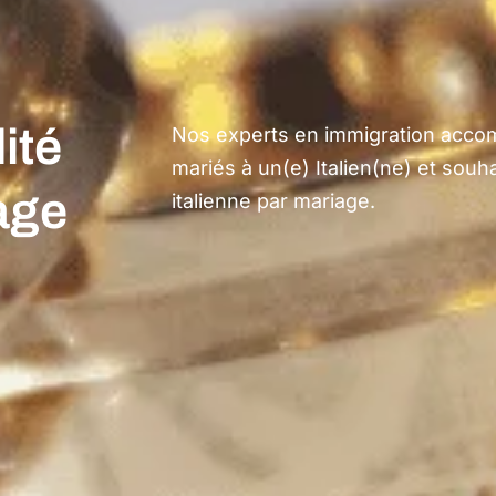
ité
Nos experts en immigration acco
mariés à un(e) Italien(ne) et souhai
iage
italienne par mariage.