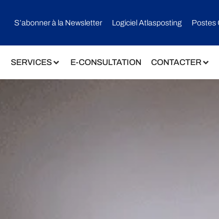
S’abonner à la Newsletter
Logiciel Atlasposting
Postes 
SERVICES
E-CONSULTATION
CONTACTER