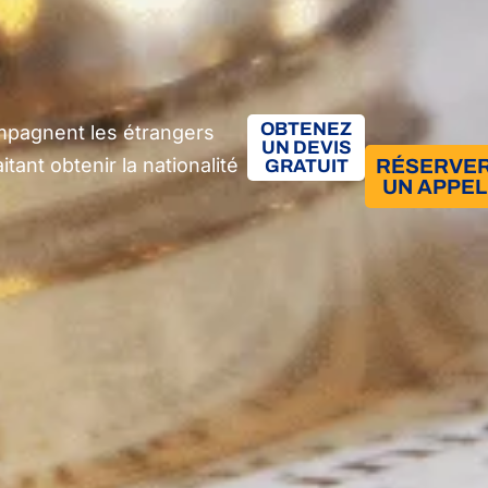
OBTENEZ
mpagnent les étrangers
UN DEVIS
tant obtenir la nationalité
RÉSERVE
GRATUIT
UN APPEL