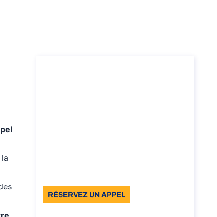
Consultation pour
obtenir la nationalité
italienne par mariage
Consultation pour obtenir la nationalité
ppel
italienne par mariage
Durée: 30 min
 la
À partir de: €110 TVA incluse
Langue: EN
 des
RÉSERVEZ UN APPEL
À propos de l’appel
tre