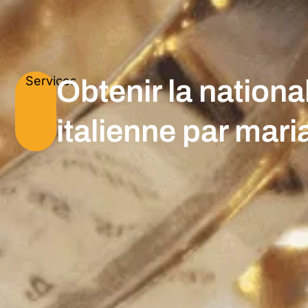
Services
Obtenir la national
italienne par mar