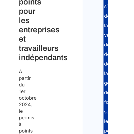
points
s’occupe
pour
de
les
la
entreprises
vérification
et
des
travailleurs
documents,
indépendants
de
À
la
partir
gestion
du
1er
des
octobre
formalités
2024,
le
sur
permis
le
à
points
portail