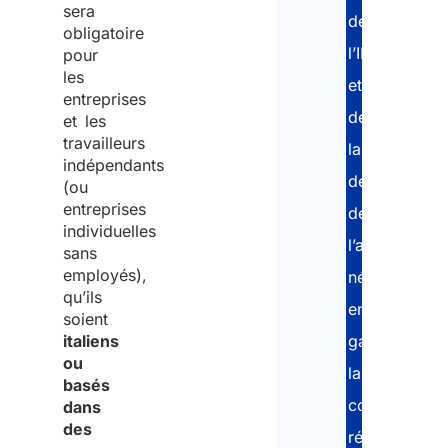
sera
de
obligatoire
l’INL
pour
les
et
entreprises
de
et les
travailleurs
la
indépendants
délivrance
(ou
entreprises
de
individuelles
l’autorisation
sans
employés),
nécessaire,
qu’ils
en
soient
italiens
garantissant
ou
la
basés
conformité
dans
des
réglementair