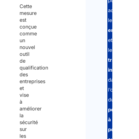
pour
Cette
accompagne
mesure
est
les
conçue
entreprises
comme
et
un
nouvel
les
outil
travailleurs
de
qualification
indépendant
des
dans
entreprises
et
l’obtention
vise
du
à
améliorer
permis
la
à
sécurité
sur
points
les