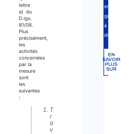
lettre
entièrement
a) du
gérées
D.lgs.
81/08.
à
Plus
distance.
précisément,
les
activités
EN
concernées
SAVOIR
par la
PLUS
SUR
mesure
sont
les
suivantes
:
T
r
a
v