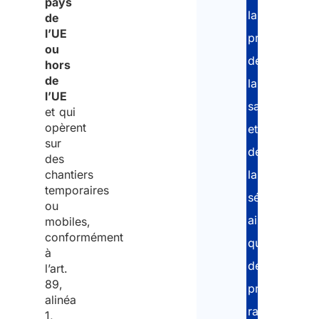
pays
la
de
l’UE
protection
ou
de
hors
de
la
l’UE
santé
et qui
opèrent
et
sur
de
des
chantiers
la
temporaires
sécurité,
ou
ainsi
mobiles,
conformément
que
à
des
l’art.
89,
procédures
alinéa
rapides
1,