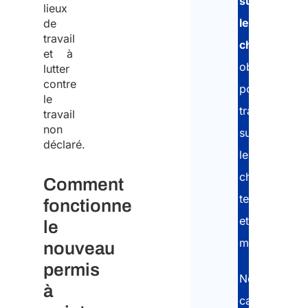
sur
lieux
les
de
travail
chantiers
,
et à
obligatoire
lutter
contre
pour
le
travailler
travail
non
sur
déclaré.
les
chantiers
Comment
temporaires
fonctionne
et
le
mobiles.
nouveau
permis
Notre
à
cabinet