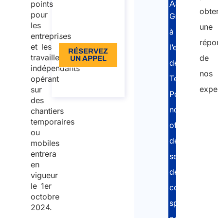
€96 TVA
points
A&P:
obten
pour
Grâce
incluse
les
une
à
Langue: EN
entreprises
répo
et les
l’expérience
RÉSERVEZ
travailleurs
de
UN APPEL
de
indépendants
nos
À propos de
Team
opérant
l’appel
expe
sur
Posting,
des
nous
chantiers
temporaires
offrons
ou
des
mobiles
entrera
services
en
de
vigueur
le 1er
conseil
octobre
spécialisés
2024.