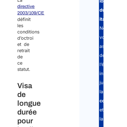
La
longue
directive
durée
2003/109/CE
italien
.
définit
les
Nous
conditions
vous
d’octroi
et de
assistons
retrait
depuis
de
ce
l’évaluation
statut.
initiale
jusqu’à
Visa
la
de
collecte
longue
et
durée
la
pour