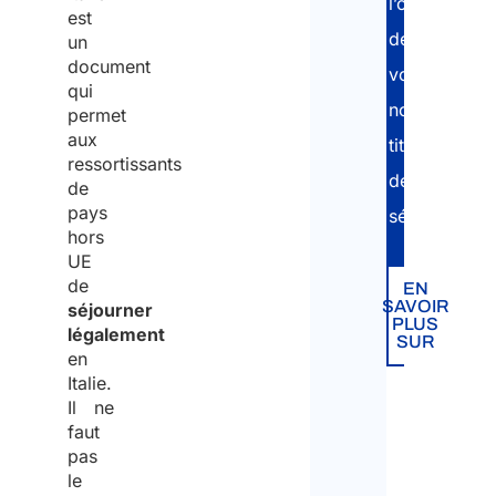
l’obtention
est
de
un
document
votre
qui
nouveau
permet
aux
titre
ressortissants
de
de
pays
séjour.
hors
UE
de
EN
SAVOIR
séjourner
PLUS
légalement
SUR
en
Italie.
Il ne
faut
pas
le