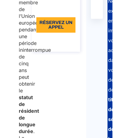
No.
incluse
of
more
Nos
membre
400/2019
the
de
Langue: EN
experts
l’Union
Interior
en
européenne
RÉSERVEZ UN
APPEL
pendant
immigration
une
À propos de
vous
période
l’appel
ininterrompue
accompagne
de
dans
cinq
votre
ans
peut
demande
obtenir
de
le
statut
titre
de
de
résident
de
séjour
longue
de
durée
.