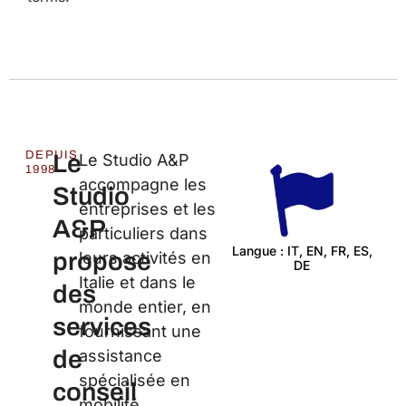
DEPUIS
Le
Le Studio A&P
1998
accompagne les
Studio
entreprises et les
A&P
particuliers dans
Langue : IT, EN, FR, ES,
propose
leurs activités en
DE
Ce
Italie et dans le
des
monde entier, en
services
fournissant une
de
assistance
spécialisée en
conseil
mobilité