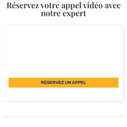
Réservez votre appel vidéo avec
notre expert
Conseil sur la politique de travail à
distance
Conseil sur la politique de travail à distance
Durée : 30 min
À partir de : 110
Langue : FR
RÉSERVEZ UN APPEL
À propos de l’appel