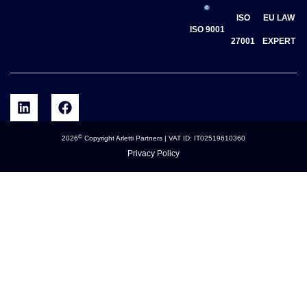
ISO
EU LAW
ISO 9001
27001
EXPERT
©
2026
Copyright Arletti Partners | VAT ID: IT02519610360
Privacy Policy