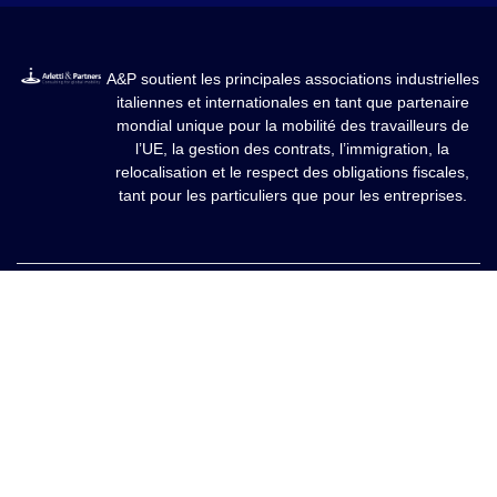
A&P soutient les principales associations industrielles
italiennes et internationales en tant que partenaire
mondial unique pour la mobilité des travailleurs de
l’UE, la gestion des contrats, l’immigration, la
relocalisation et le respect des obligations fiscales,
tant pour les particuliers que pour les entreprises.
Nos domaines d'expertise
SERVICES DE MOBILITÉ INTERNATIONALE POUR
ENTREPRISES
LOGICIEL ATLASPOSTING
MOBILITÉ INTERNATIONALE POUR PARTICULIERS
SERVICES FISCAUX ET JURIDIQUES POUR LES ENTREPRISES