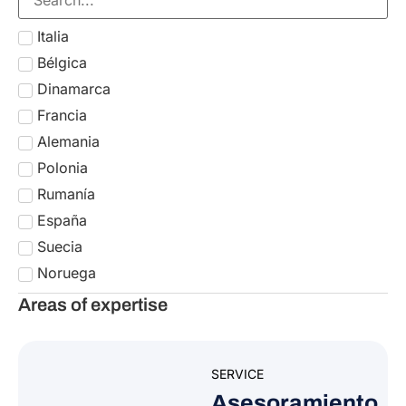
Italia
Bélgica
Dinamarca
Francia
Alemania
Polonia
Rumanía
España
Suecia
Noruega
Estados Unidos
Areas of expertise
Reino Unido
Suiza
SERVICE
Worldwide
Asesoramiento