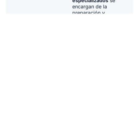
especializados
se
encargan de la
preparación y
presentación de
declaraciones fiscales
italianas online para
empresas y
particulares.
IR AL SERVICIO
SERVICE
Invertir en
Italia: Bienes
Raíces
Studio A&P ofrece
servicios de asesoría
fiscal y legal a clientes