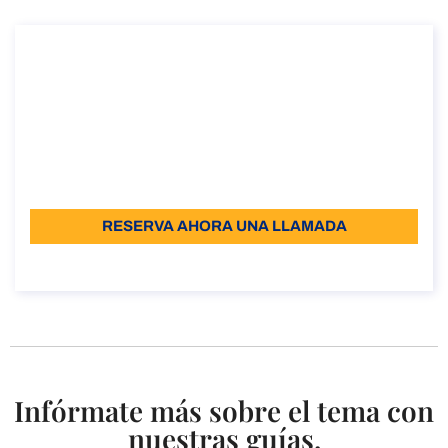
Cómo obtener la Visa de residencia
electiva en Italia
Cómo obtener la Visa de residencia electiva en Italia
Duración: 30 minutos
Desde: €110
Idioma: IT - EN - SP
RESERVA AHORA UNA LLAMADA
Sobre la llamada
Infórmate más sobre el tema con
nuestras guías.