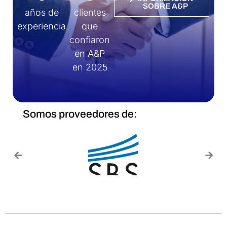
SOBRE A&P
años de
clientes
experiencia
que
confiaron
en A&P
en 2025
Somos proveedores de: