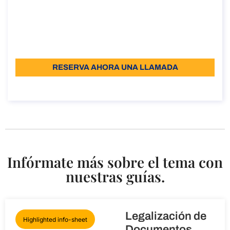
en Italia
Duración: 30 minutos
A partir de: 110 € IVA incluido
Idioma: EN
RESERVA AHORA UNA LLAMADA
Sobre la llamada
Infórmate más sobre el tema con
nuestras guías.
Legalización de
Highlighted info-sheet
Documentos