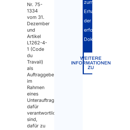
zum
Nr. 75-
1334
Erhalt
vom 31.
der
Dezember
erforderlichen
und
Artikel
Dokumente.
L1262-4-
1 (Code
du
WEITERE
Travail)
INFORMATIONEN
ZU
als
Auftraggeber
im
Rahmen
eines
Unterauftragsvertrags
dafür
verantwortlich
sind,
dafür zu