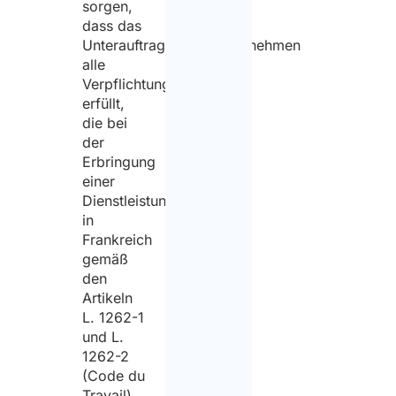
sorgen,
dass das
Unterauftragnehmerunternehmen
alle
Verpflichtungen
erfüllt,
die bei
der
Erbringung
einer
Dienstleistung
in
Frankreich
gemäß
den
Artikeln
L. 1262-1
und L.
1262-2
(Code du
Travail)