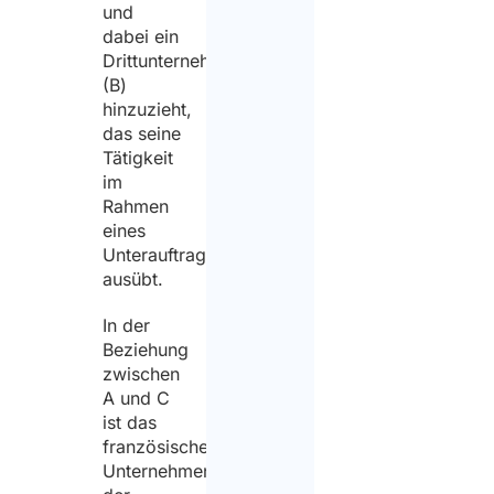
und
dabei ein
Drittunternehmen
(B)
hinzuzieht,
das seine
Tätigkeit
im
Rahmen
eines
Unterauftragsvertrags
ausübt.
In der
Beziehung
zwischen
A und C
ist das
französische
Unternehmen