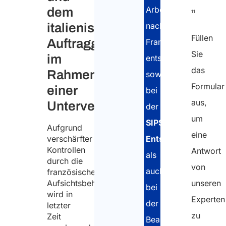
Arbeitnehmer
dem
11
nach
italienischen
Füllen
Auftraggeber
Frankreich
Sie
im
entsenden,
das
Rahmen
sowohl
Formular
einer
bei
aus,
Untervergabe.
der
um
SIPSI-
Aufgrund
eine
Entsendemeldung
verschärfter
Kontrollen
Antwort
als
durch die
von
auch
französischen
Aufsichtsbehörden
unseren
bei
wird in
Experten
der
letzter
zu
Zeit
Beantragung