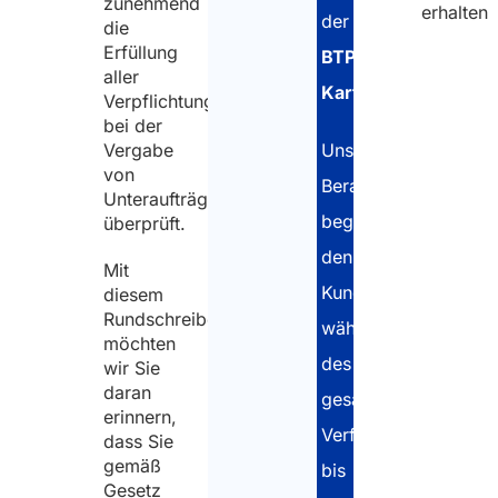
zunehmend
erhalten
der
die
Erfüllung
BTP-
aller
Karte
.
Verpflichtungen
bei der
Unsere
Vergabe
von
Berater
Unteraufträgen
begleiten
überprüft.
den
Mit
Kunden
diesem
Rundschreiben
während
möchten
des
wir Sie
daran
gesamten
erinnern,
Verfahrens
dass Sie
gemäß
bis
Gesetz