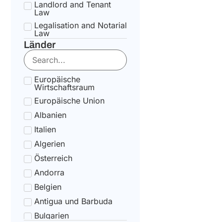
Landlord and Tenant
Law
Legalisation and Notarial
Law
Länder
National Health Service
Law
State pension Law
Europäische
Tax Law
Wirtschaftsraum
Uncategorized
Europäische Union
Tax Code Individuals
Albanien
Italien
Algerien
Österreich
Andorra
Belgien
Antigua und Barbuda
Bulgarien