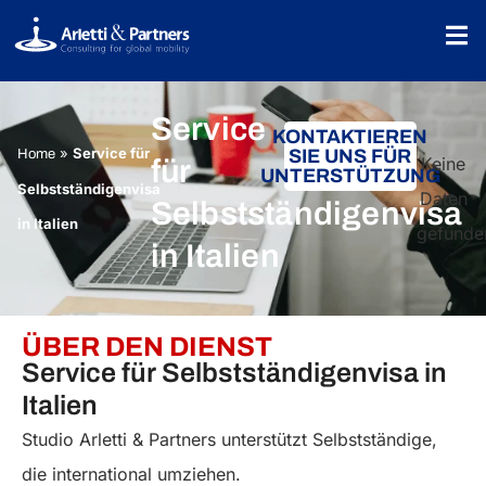
Service
KONTAKTIEREN
»
Service für
SIE UNS FÜR
Home
Keine
für
UNTERSTÜTZUNG
Selbstständigenvisa
Daten
Selbstständigenvisa
in Italien
gefunde
in Italien
ÜBER DEN DIENST
Service für Selbstständigenvisa in
Italien
Studio Arletti & Partners unterstützt Selbstständige,
die international umziehen.