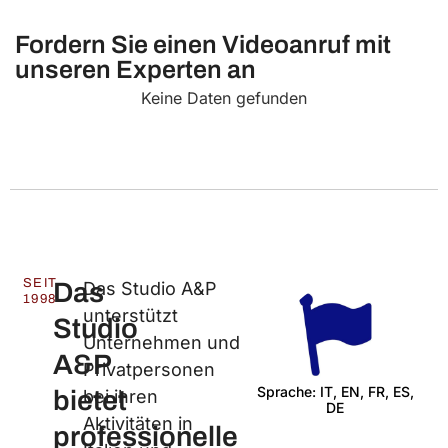
Fordern Sie einen Videoanruf mit
unseren Experten an
Keine Daten gefunden
SEIT
Das
Das Studio A&P
1998
unterstützt
Studio
Unternehmen und
A&P
Privatpersonen
Sprache: IT, EN, FR, ES,
bietet
bei ihren
DE
W
Aktivitäten in
professionelle