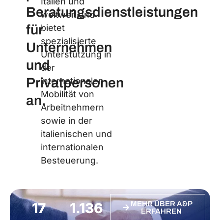
Italien und
Beratungsdienstleistungen
weltweit und
für
bietet
spezialisierte
Unternehmen
Unterstützung in
und
der
Privatpersonen
internationalen
Mobilität von
an.
Arbeitnehmern
sowie in der
italienischen und
internationalen
Besteuerung.
28
1.858
MEHR ÜBER A&P
ERFAHREN