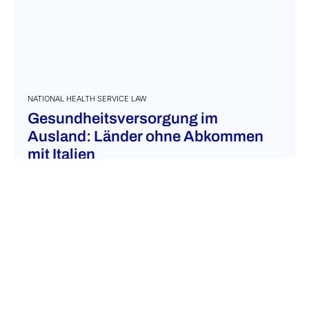
NATIONAL HEALTH SERVICE LAW
Gesundheitsversorgung im
Ausland: Länder ohne Abkommen
mit Italien
August 19, 2022
Erfahren Sie, wie italienische Staatsbürger im
Ausland Zugang zur Gesundheitsversorgung
erhalten können, wenn sie sich vorübergehend
in einem Land aufhalten, das kein
entsprechendes Abkommen mit Italien
unterzeichnet hat....
MEHR ERFAHREN