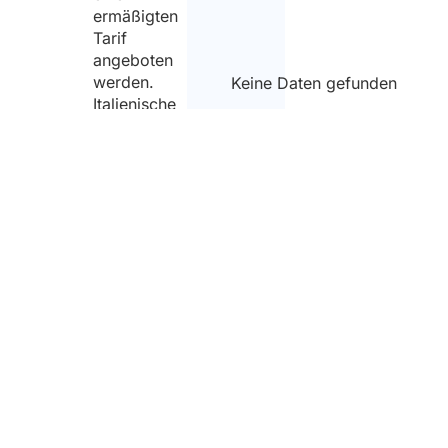
ermäßigten
Tarif
angeboten
werden.
Keine Daten gefunden
Italienische
Einwohner
können
sich
vorübergehend
anmelden,
vorausgesetzt,
sie haben
derzeit
einen
Arbeitsvertrag
mit einem
italienischen
Unternehmen
oder sind
Familienmitglieder