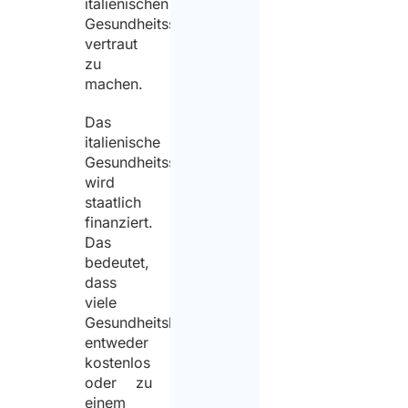
italienischen
Gesundheitssystems
vertraut
zu
machen.
Das
italienische
Gesundheitssystem
wird
staatlich
finanziert.
Das
bedeutet,
dass
viele
Gesundheitsleistungen
entweder
kostenlos
oder zu
einem