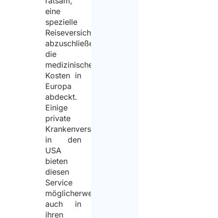
ratsam,
eine
spezielle
Reiseversicherung
abzuschließen,
die
medizinische
Kosten in
Europa
abdeckt.
Einige
private
Krankenversicherungen
in den
USA
bieten
diesen
Service
möglicherweise
auch in
ihren