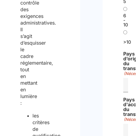
5
contrôle
des
6
exigences
-
administratives.
10
Il
s’agit
>10
d’esquisser
le
Pays
cadre
d’ori
réglementaire,
du
trans
tout
(Néces
en
mettant
en
lumière
Pays
:
d'acc
du
trans
les
(Néces
critères
de
qualification