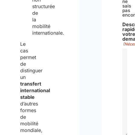
ne
sais
structurée
pas
de
enco
la
Descr
mobilité
rapid
internationale.
votr
dema
Le
(Néces
cas
permet
de
distinguer
un
transfert
international
stable
d’autres
formes
de
mobilité
mondiale,