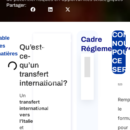
Partager:
CON
able
Cadre
Consultation
NOU
es
Qu’est-
sur
Réglementair
POU
atières
ce-
Transfert
CE
international
qu’un
Authority
Source
Number
Article
Type
Date
Link
SER
Consultation
transfert
sur Transfert
Nessun
international?
international
dato
523
Durée : 30
presente
Un
nella
min
Remp
transfert
tabella
110
international
le
vers
Langue :
formu
l’Italie
EN - IT
et
pour