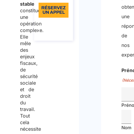
stable
obten
RÉSERVEZ
constitue
UN APPEL
une
une
opération
À propos
répo
de
complexe.
l’appel
de
Elle
mêle
nos
des
exper
enjeux
fiscaux,
de
Prén
sécurité
(Néces
sociale
et de
droit
du
Prén
travail.
Tout
cela
Nom
nécessite