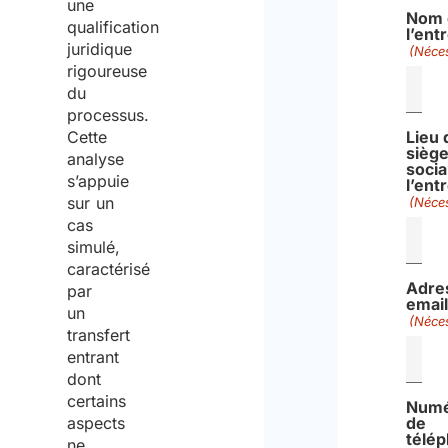
une
Nom 
qualification
l’ent
juridique
(Néces
rigoureuse
du
processus.
Cette
Lieu 
sièg
analyse
socia
s’appuie
l’ent
sur un
(Néces
cas
simulé,
caractérisé
Adre
par
email
un
(Néces
transfert
entrant
dont
certains
Num
aspects
de
télé
ne