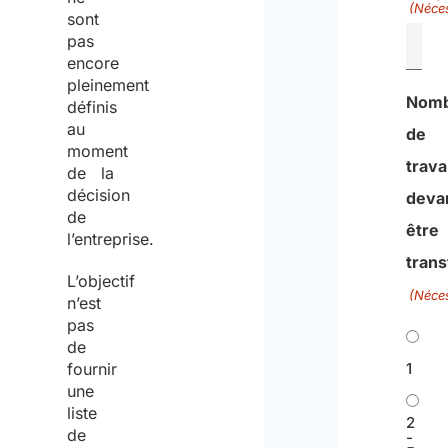
(Néces
sont
pas
encore
pleinement
Nom
définis
au
de
moment
trava
de la
décision
deva
de
être
l’entreprise.
trans
L’objectif
(Néces
n’est
pas
de
fournir
1
une
liste
2
de
-