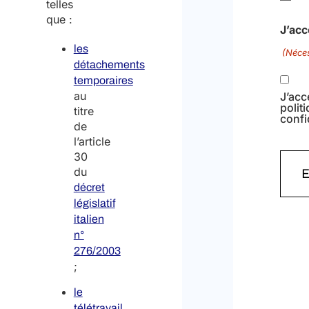
telles
que :
J’acc
les
(Néces
détachements
temporaires
au
J’acc
polit
titre
confi
de
l’article
30
du
décret
législatif
italien
n°
276/2003
;
le
télétravail