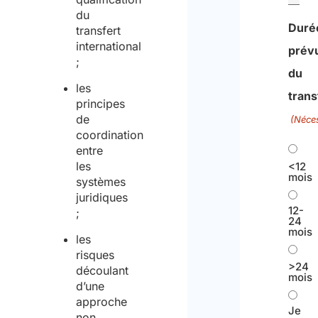
du
Duré
transfert
international
prév
;
du
les
trans
principes
de
(Néces
coordination
entre
les
<12
mois
systèmes
juridiques
12-
;
24
mois
les
risques
>24
découlant
mois
d’une
approche
Je
non