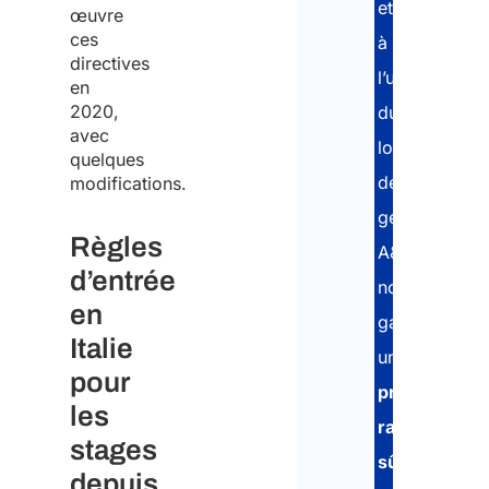
et
œuvre
ces
à
directives
l’utilisation
en
2020,
du
avec
logiciel
quelques
de
modifications.
gestion
Règles
A&P,
d’entrée
nous
en
garantissons
Italie
une
pour
procédure
les
rapide,
stages
sûre
depuis