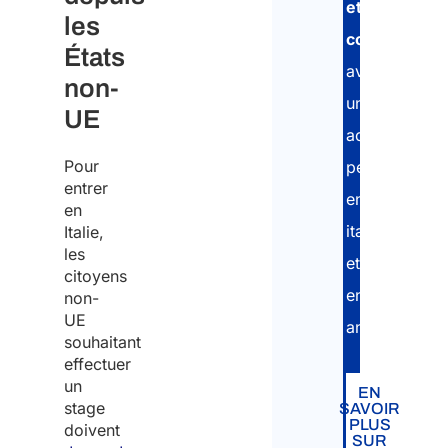
et
les
conforme
,
États
avec
non-
un
UE
accompagne
Pour
personnalisé
entrer
en
en
italien
Italie,
les
et
citoyens
en
non-
UE
anglais.
souhaitant
effectuer
un
EN
stage
SAVOIR
PLUS
doivent
SUR