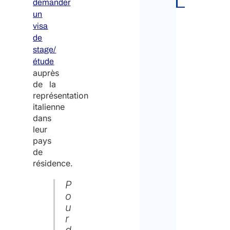
demander
un
visa
de
stage/
étude
auprès
de la
représentation
italienne
dans
leur
pays
de
résidence.
P
o
u
r