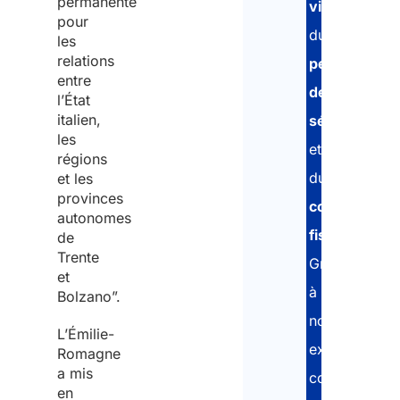
permanente
visa
,
pour
du
les
relations
permis
entre
de
l’État
italien,
séjour
les
et
régions
du
et les
provinces
code
autonomes
fiscal
.
de
Trente
Grâce
et
à
Bolzano”.
notre
L’Émilie-
expérience
Romagne
a mis
consolidée
en