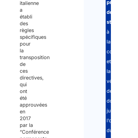
projet
italienne
a
de
établi
stage
,
des
règles
à
spécifiques
la
pour
la
collecte
transposition
et
de
ces
la
directives,
vérification
qui
des
ont
été
documents,
approuvées
jusqu’à
en
2017
l’obtention
par la
du
“Conférence