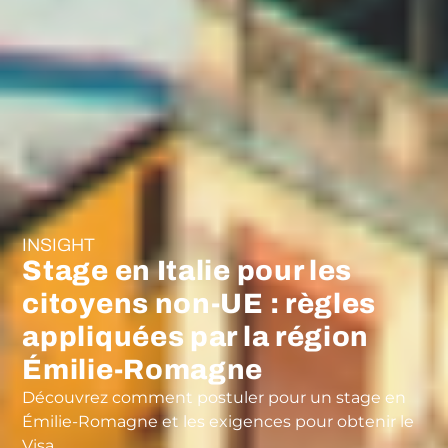
INSIGHT
Stage en Italie pour les
citoyens non-UE : règles
appliquées par la région
Émilie-Romagne
Découvrez comment postuler pour un stage en
Émilie-Romagne et les exigences pour obtenir le
Visa.