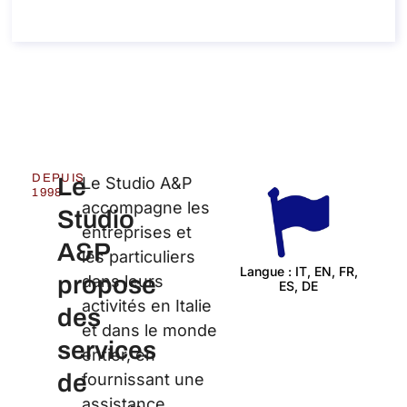
À propos de l’appel
DEPUIS
Le
Le Studio A&P
1998
accompagne les
Studio
entreprises et
A&P
les particuliers
Langue : IT, EN, FR,
propose
dans leurs
ES, DE
Cert
activités en Italie
des
et dans le monde
services
entier, en
de
fournissant une
assistance