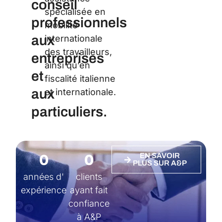
conseil
spécialisée en
professionnels
mobilité
aux
internationale
des travailleurs,
entreprises
ainsi qu’en
et
fiscalité italienne
aux
et internationale.
particuliers.
0
0
EN SAVOIR
PLUS SUR A&P
années d'
clients
expérience
ayant fait
confiance
à A&P