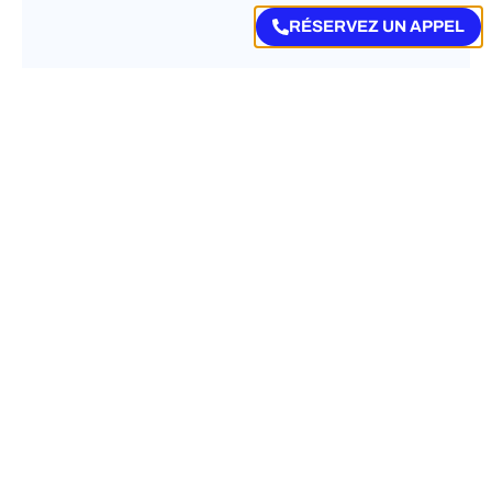
RÉSERVEZ UN APPEL
LABOUR LAW
Le Monténégro se rapproche de l’UE
: clôture provisoire du chapitre sur la
libre circulation des travailleurs
juin 16, 2026
Le 15 juin 2026, l’Union européenne et le
Monténégro ont franchi une nouvelle étape
importante dans le processus d’adhésion du
pays à l’UE avec la clôture provisoire du
chapitre 2...