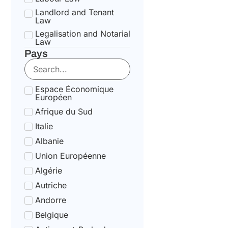
Landlord and Tenant
Law
Legalisation and Notarial
Law
Pays
National Health Service
Law
State pension Law
Espace Économique
Tax Law
Européen
Uncategorized
Afrique du Sud
Tax Code Individuals
Italie
Albanie
Union Européenne
Algérie
Autriche
Andorre
Belgique