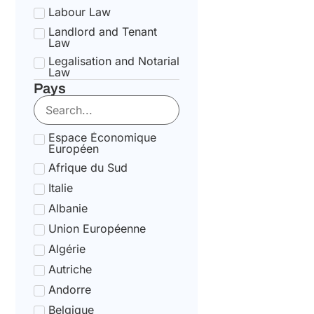
Labour Law
Landlord and Tenant
Law
Legalisation and Notarial
Law
Pays
National Health Service
Law
State pension Law
Espace Économique
Tax Law
Européen
Uncategorized
Afrique du Sud
Tax Code Individuals
Italie
Albanie
Union Européenne
Algérie
Autriche
Andorre
Belgique