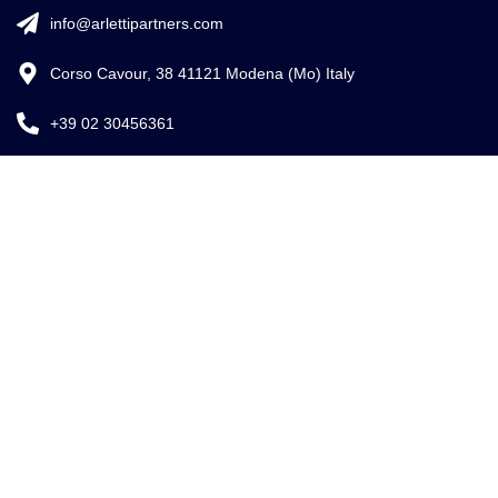
info@arlettipartners.com
Corso Cavour, 38 41121 Modena (Mo) Italy
+39 02 30456361
Credits:
ISO
EU LAW
ISO 9001
27001
EXPERT