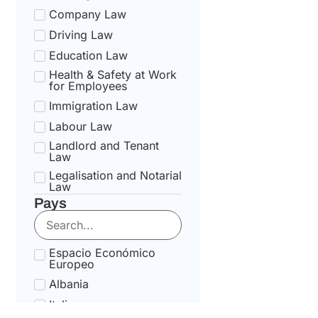
Company Law
Driving Law
Education Law
Health & Safety at Work
for Employees
Immigration Law
Labour Law
Landlord and Tenant
Law
Legalisation and Notarial
Law
Pays
National Health Service
Law
State pension Law
Espacio Económico
Tax Law
Europeo
Uncategorized
Albania
Tax Code Individuals
Italia