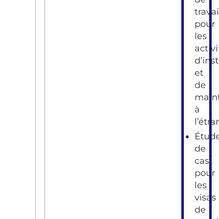
travai
pour
les
activi
d’inst
et
de
main
à
l’étra
Étud
de
cas
pour
les
visas
de