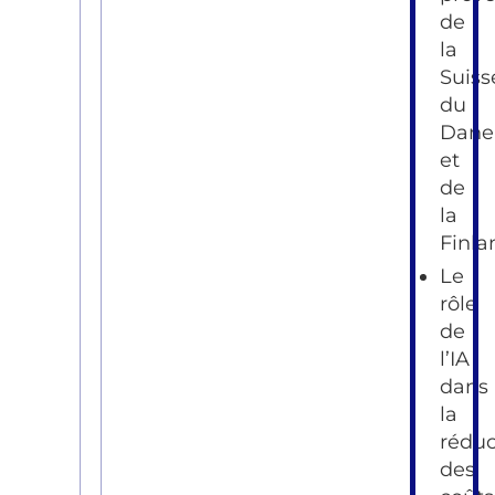
de
la
Suiss
du
Dane
et
de
la
Finla
Le
rôle
de
l’IA
dans
la
réduc
des