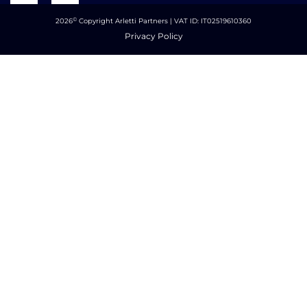
©
2026
Copyright Arletti Partners | VAT ID: IT02519610360
Privacy Policy