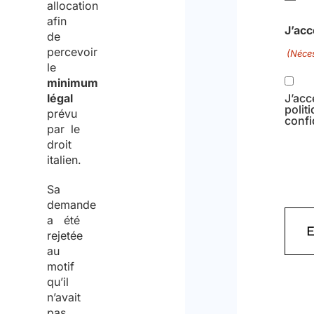
allocation
afin
J’acc
de
percevoir
(Néces
le
minimum
légal
J’acc
polit
prévu
confi
par le
droit
italien.
Sa
demande
a été
rejetée
au
motif
qu’il
n’avait
pas