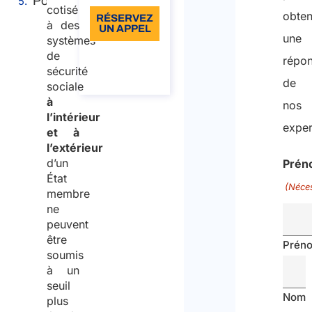
Portée
cotisé
obten
RÉSERVEZ
à des
UN APPEL
une
systèmes
À propos
de
répo
de
sécurité
l’appel
de
sociale
à
nos
l’intérieur
exper
et à
l’extérieur
d’un
Prén
État
(Néces
membre
ne
peuvent
être
Prén
soumis
à un
seuil
Nom
plus