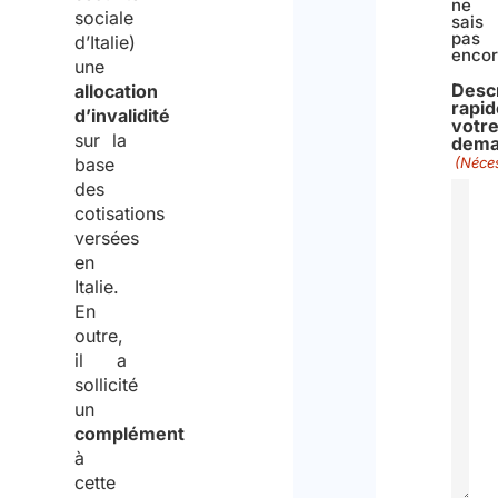
ne
sociale
sais
pas
d’Italie)
enco
une
Descr
allocation
rapid
d’invalidité
votr
sur la
dema
base
(Néces
des
cotisations
versées
en
Italie.
En
outre,
il a
sollicité
un
complément
à
cette