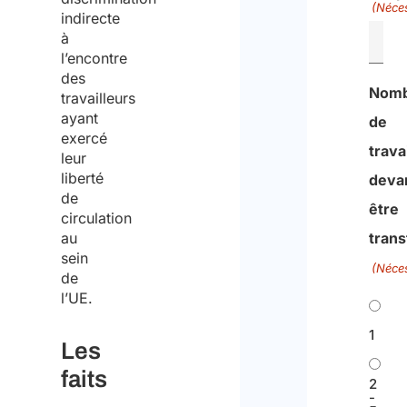
(Néces
indirecte
à
l’encontre
des
Nom
travailleurs
ayant
de
exercé
trava
leur
liberté
deva
de
être
circulation
au
trans
sein
(Néces
de
l’UE.
1
Les
faits
2
-