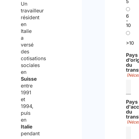
5
Un
travailleur
6
résident
-
en
10
Italie
a
>10
versé
des
Pays
cotisations
d’ori
du
sociales
trans
en
(Néces
Suisse
entre
1991
et
Pays
1994,
d'acc
du
puis
trans
en
(Néces
Italie
pendant