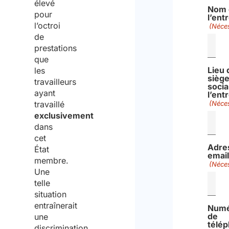
élevé
Nom 
pour
l’ent
l’octroi
(Néces
de
prestations
que
Lieu 
les
sièg
travailleurs
socia
ayant
l’ent
travaillé
(Néces
exclusivement
dans
cet
Adre
État
email
membre.
(Néces
Une
telle
situation
entraînerait
Num
de
une
télé
discrimination