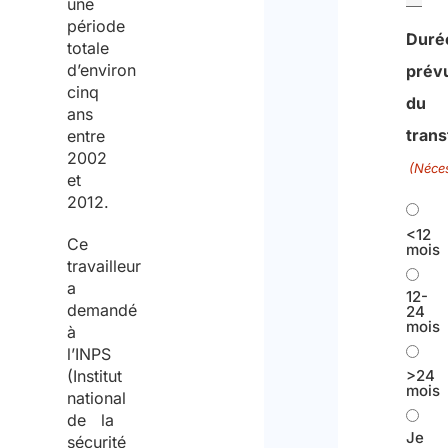
une
période
Duré
totale
d’environ
prév
cinq
du
ans
trans
entre
2002
(Néces
et
2012.
<12
Ce
mois
travailleur
a
12-
demandé
24
mois
à
l’INPS
(Institut
>24
mois
national
de la
Je
sécurité