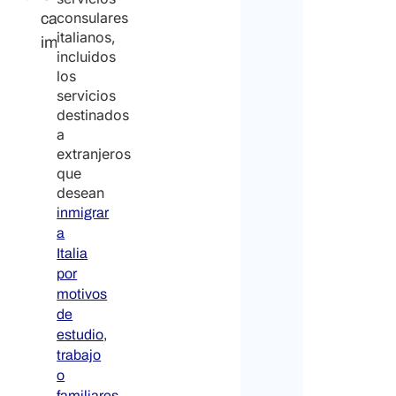
consulares
característica
italianos,
importante
incluidos
los
servicios
destinados
a
extranjeros
que
desean
inmigrar
a
Italia
por
motivos
de
estudio,
trabajo
o
.
familiares