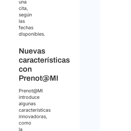
una
cita,
según
las
fechas
disponibles.
Nuevas
características
con
Prenot@MI
Prenot@MI
introduce
algunas
características
innovadoras,
como
la