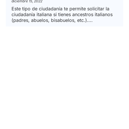
diciembre 15, 2022
Este tipo de ciudadanía te permite solicitar la
ciudadanía italiana si tienes ancestros italianos
(padres, abuelos, bisabuelos, etc.)....
READ MORE
CITIZENSHIP BY MARRIAGE
Ciudadanía Italiana por Matrimonio