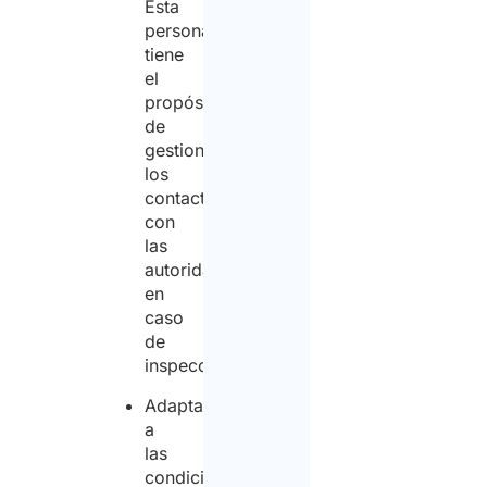
Esta
persona
tiene
el
propósito
de
gestionar
los
contactos
con
las
autoridades
en
caso
de
inspección;
Adaptación
a
las
condiciones