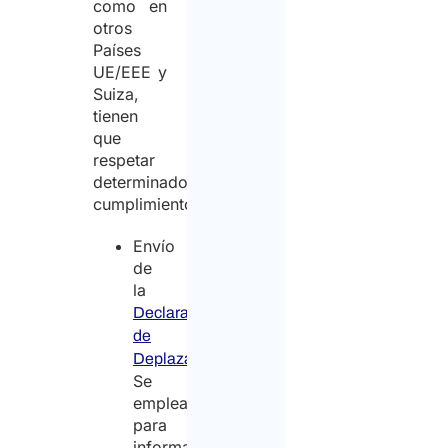
como en
otros
Países
UE/EEE y
Suiza,
tienen
que
respetar
determinados
cumplimientos:
Envío
de
la
Declaración
de
.
Deplazamiento
Se
emplea
para
informar