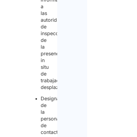
a
las
autoridades
de
inspección
de
la
presencia
in
situ
de
trabajadores
desplazados;
Designación
de
la
persona
de
contacto.