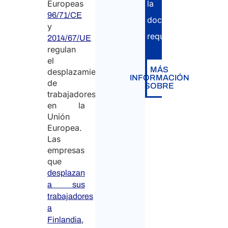
la
Europeas
96/71/CE
documentación
y
requerida.
2014/67/UE
regulan
el
MÁS
desplazamiento
INFORMACIÓN
de
SOBRE
trabajadores
en la
Unión
Europea.
Las
empresas
que
desplazan
a sus
trabajadores
a
,
Finlandia