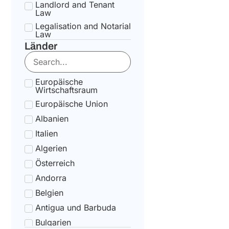
Landlord and Tenant
Law
Legalisation and Notarial
Law
Länder
National Health Service
Law
State pension Law
Europäische
Tax Law
Wirtschaftsraum
Uncategorized
Europäische Union
Tax Code Individuals
Albanien
Italien
Algerien
Österreich
Andorra
Belgien
Antigua und Barbuda
Bulgarien