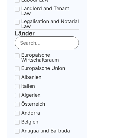
Landlord and Tenant
Law
Legalisation and Notarial
Law
Länder
National Health Service
Law
State pension Law
Europäische
Tax Law
Wirtschaftsraum
Uncategorized
Europäische Union
Tax Code Individuals
Albanien
Italien
Algerien
Österreich
Andorra
Belgien
Antigua und Barbuda