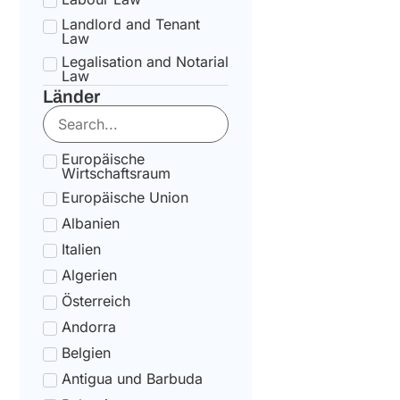
Landlord and Tenant
Law
Legalisation and Notarial
Law
Länder
National Health Service
Law
State pension Law
Europäische
Tax Law
Wirtschaftsraum
Uncategorized
Europäische Union
Tax Code Individuals
Albanien
Italien
Algerien
Österreich
Andorra
Belgien
Antigua und Barbuda