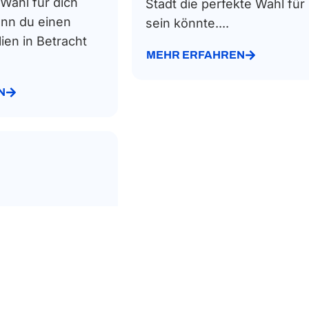
 Wahl für dich
Stadt die perfekte Wahl für
enn du einen
sein könnte....
ien in Betracht
MEHR ERFAHREN
N