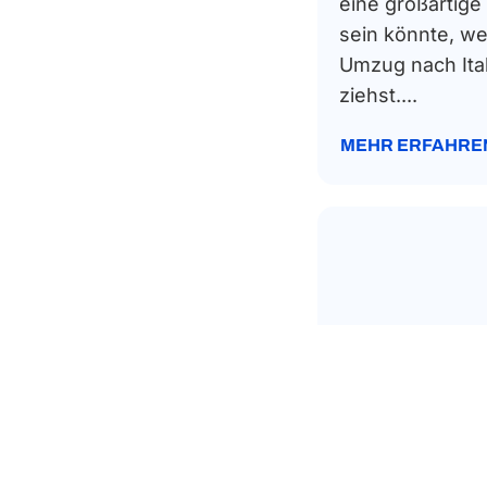
eine großartige
Bahrain
sein könnte, w
Frankreich
Umzug nach Ital
Deutschland
ziehst....
Barbados
MEHR ERFAHRE
Griechenland
Belize
Ungarn
Bolivien
Irland
Bosnien-Herzegowina
Lettland
Botswana
Litauen
Brasilien
Luxemburg
IMMIGRATION LAW