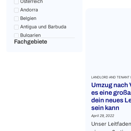
Österreich
Andorra
Belgien
Antigua und Barbuda
Bulgarien
Fachgebiete
Argentinien
Kroatien
Armenien
Zypern
Aserbaidschan
LANDLORD AND TENANT
Umzug nach 
Tschechische Republik
es eine großa
Dänemark
dein neues Le
Australien
sein kann
Estland
April 29, 2022
Bahamas
Unser Leitfade
Finnland