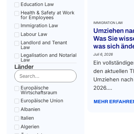
Education Law
Health & Safety at Work
for Employees
IMMIGRATION LAW
Immigration Law
Umziehen nac
Labour Law
Was Sie wis
Landlord and Tenant
was sich änd
Law
Legalisation and Notarial
Juli 6, 2026
Law
Ein vollständige
Länder
National Health Service
den aktuellen
Law
Umziehen nach I
State pension Law
Europäische
2026....
Tax Law
Wirtschaftsraum
Uncategorized
Europäische Union
MEHR ERFAHRE
Tax Code Individuals
Albanien
Italien
Algerien