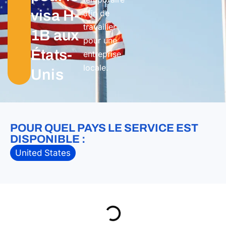
visa H-
afin de
travailler
1B aux
pour une
États-
entreprise
locale.
Unis
POUR QUEL PAYS LE SERVICE EST
DISPONIBLE :
United States