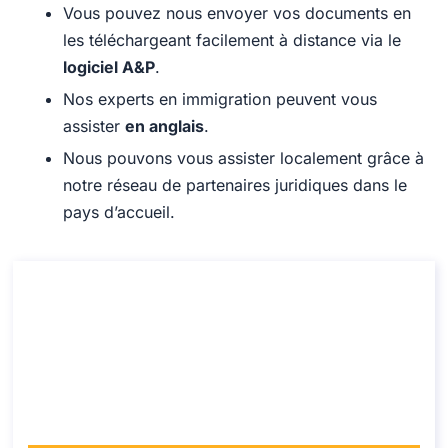
Vous pouvez nous envoyer vos documents en
les téléchargeant facilement à distance via le
logiciel A&P
.
Nos experts en immigration peuvent vous
assister
en anglais
.
Nous pouvons vous assister localement grâce à
notre réseau de partenaires juridiques dans le
pays d’accueil.
Consultation sur le visa H-1B pour les
États-Unis
Consultation sur le visa H-1B pour les États-Unis
Durée: 30 min
À partir de: €110 TVA incluse
Langue: EN