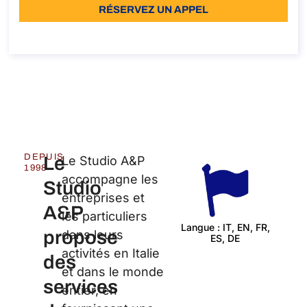
RÉSERVEZ UN APPEL
À propos de l’appel
DEPUIS
Le
Le Studio A&P
1998
accompagne les
Studio
entreprises et
A&P
les particuliers
Langue : IT, EN, FR,
propose
dans leurs
ES, DE
Cert
activités en Italie
des
et dans le monde
services
entier, en