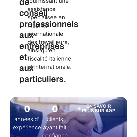
de
fournissant une
assistance
conseil
spécialisée en
professionnels
mobilité
aux
internationale
des travailleurs,
entreprises
ainsi qu’en
et
fiscalité italienne
aux
et internationale.
particuliers.
0
0
EN SAVOIR
PLUS SUR A&P
années d'
clients
expérience
ayant fait
confiance