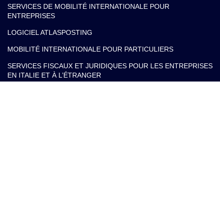
SERVICES DE MOBILITÉ INTERNATIONALE POUR
ENTREPRISES
LOGICIEL ATLASPOSTING
MOBILITÉ INTERNATIONALE POUR PARTICULIERS
SERVICES FISCAUX ET JURIDIQUES POUR LES ENTREPRISES
EN ITALIE ET À L’ÉTRANGER
SERVICES FISCAUX ET JURIDIQUES POUR LES INDIVIDUS EN
ITALIE ET À L’ÉTRANGER
Nos contacts
info@arlettipartners.com
Corso Cavour, 38 41121 Modena (Mo) Italy
+39 02 30456361