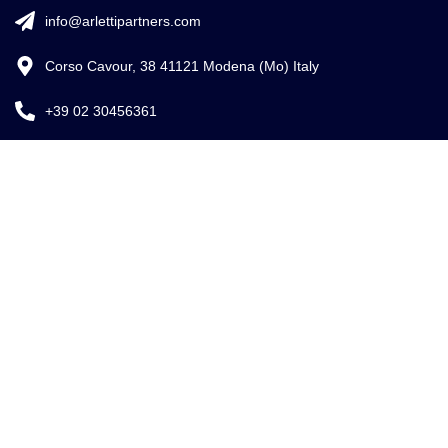
info@arlettipartners.com
Corso Cavour, 38 41121 Modena (Mo) Italy
+39 02 30456361
Credits:
ISO
EU LAW
ISO 9001
27001
EXPERT