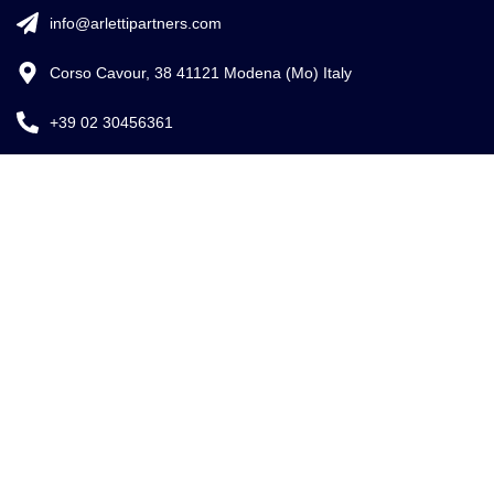
info@arlettipartners.com
Corso Cavour, 38 41121 Modena (Mo) Italy
+39 02 30456361
Credits:
ISO
EU LAW
ISO 9001
27001
EXPERT