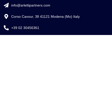
info@arlettipartners.com
Corso Cavour, 38 41121 Modena (Mo) Italy
+39 02 30456361
Credits:
ISO
EU LAW
ISO 9001
27001
EXPERT