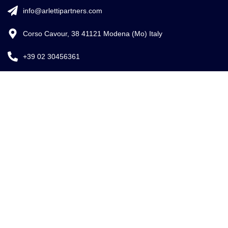
info@arlettipartners.com
Corso Cavour, 38 41121 Modena (Mo) Italy
+39 02 30456361
Credits:
ISO
EU LAW
ISO 9001
27001
EXPERT