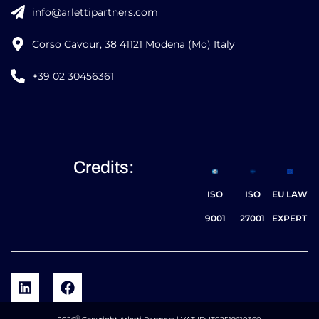
info@arlettipartners.com
Corso Cavour, 38 41121 Modena (Mo) Italy
+39 02 30456361
Credits:
ISO
ISO
EU LAW
9001
27001
EXPERT
©