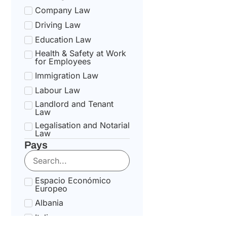
Company Law
Driving Law
Education Law
Health & Safety at Work
for Employees
Immigration Law
Labour Law
Landlord and Tenant
Law
Legalisation and Notarial
Law
Pays
National Health Service
Law
State pension Law
Espacio Económico
Tax Law
Europeo
Uncategorized
Albania
Tax Code Individuals
Italia